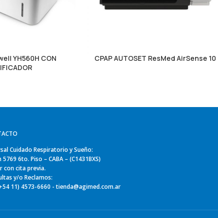
well YH560H CON
CPAP AUTOSET ResMed AirSense 10
IFICADOR
TACTO
sal Cuidado Respiratorio y Sueño:
n 5769 6to. Piso – CABA – (C1431BXS)
ir con cita previa.
ltas y/o Reclamos:
(+54 11) 4573-6660 - tienda@agimed.com.ar