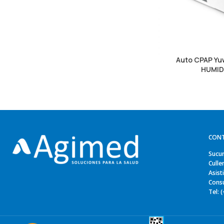
Auto CPAP Yu
HUMID
CON
Sucur
Culle
Asist
Consu
Tel: 