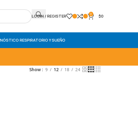
0
LOGIN / REGISTER
$
0
NÓSTICO RESPIRATORIO Y SUEÑO
Show
9
12
18
24