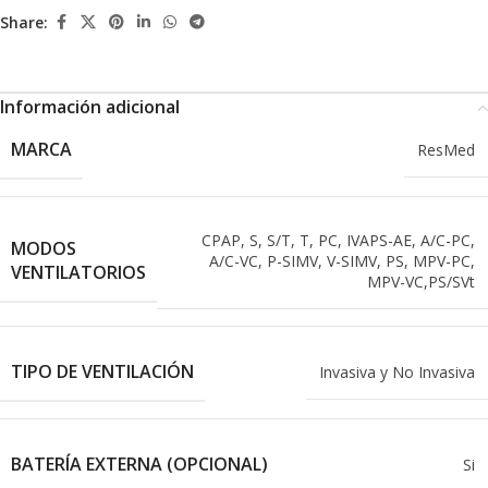
Share:
Información adicional
MARCA
ResMed
CPAP, S, S/T, T, PC, IVAPS-AE, A/C-PC,
MODOS
A/C-VC, P-SIMV, V-SIMV, PS, MPV-PC,
VENTILATORIOS
MPV-VC,PS/SVt
TIPO DE VENTILACIÓN
Invasiva y No Invasiva
BATERÍA EXTERNA (OPCIONAL)
Si